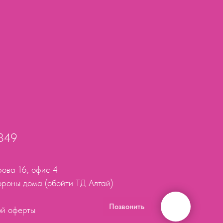
0349
рова 16, офис 4
ороны дома (обойти ТД Алтай)
Позвонить
ой оферты