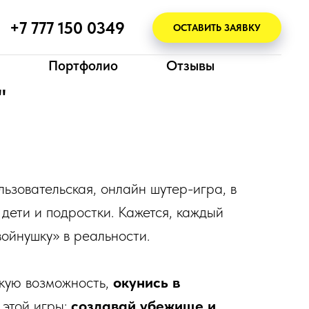
+7 777 150 0349
ОСТАВИТЬ ЗАЯВКУ
Портфолио
Отзывы
"
льзовательская, онлайн шутер-игра, в
 дети и подростки. Кажется, каждый
войнушку» в реальности.
кую возможность,
окунись в
 этой игры:
создавай убежище и